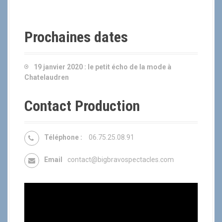
Prochaines dates
19 janvier 2020 :
le petit écho de la mode à
Chatelaudren
Contact Production
Téléphone :
06.75.25.08.91
Email
contact@bigbravospectacles.com