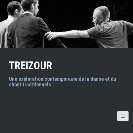
A
l
l
e
r
a
u
c
o
n
TREIZOUR
t
e
n
Une exploration contemporaine de la danse et du
chant traditionnels
u
p
r
i
n
c
i
p