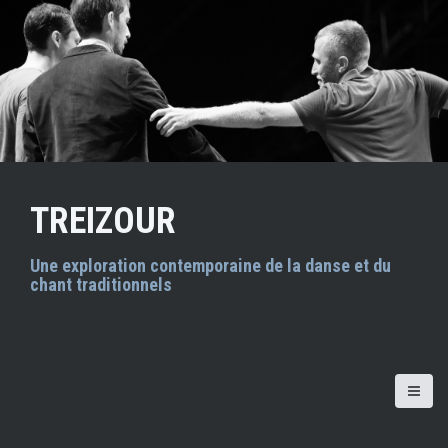
A
l
l
e
r
a
u
c
o
n
TREIZOUR
t
e
n
Une exploration contemporaine de la danse et du
chant traditionnels
u
p
r
i
n
c
i
p