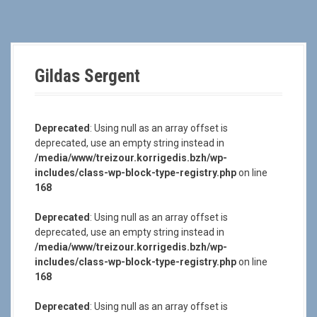
a
l
Gildas Sergent
Deprecated
: Using null as an array offset is
deprecated, use an empty string instead in
/media/www/treizour.korrigedis.bzh/wp-
includes/class-wp-block-type-registry.php
on line
168
Deprecated
: Using null as an array offset is
deprecated, use an empty string instead in
/media/www/treizour.korrigedis.bzh/wp-
includes/class-wp-block-type-registry.php
on line
168
Deprecated
: Using null as an array offset is