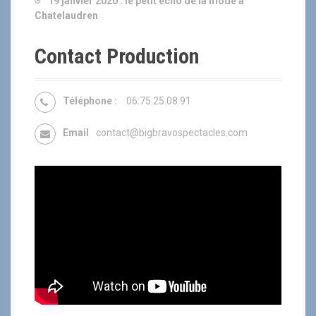
19 janvier 2020 :
le petit écho de la mode à
Chatelaudren
Contact Production
Téléphone :
06.75.25.08.91
Email
contact@bigbravospectacles.com